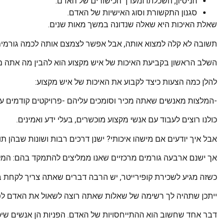
הניסיון, השכלתו ומערך הכישורים של האדם.
סגנון התקשורת וסוג האישיות של האדם.
שאלת האיכות היא שאלה שנדונה במשך מאות שנים.
תשובה לא קלה למצוא אותה, אבל אפשר לצמצם אותה לכמה גורמים
השלב הראשון בקביעת האיכות של איש מקצוע הוא להבין מה אתה 
להלן כמה הצעות כיצד לקבוע את האיכות של איש מקצוע:
-המלצות מאנשים שאתה מכיר וסומכים עליהם -פרויקטים קודמים על
כולנו רוצים לעבוד עם אנשי מקצוע מוכשרים, בעלי ידע ואמינים.
אבל איך יודעים אם מישהו איכותי? ישנן דרכים רבות ושונות שבהן תו
אך ישנם ארבעה גורמים מרכזיים שאנו ממליצים להתמקד בהם: המלצו
כשזה מגיע לשכירת קופירייטר, יש הרבה דברים שאתה צריך לקחת ב
ייתכן שתהיה לך רשימה של שאלות שאתה רוצה לשאול את האדם לפנ
דבר אחד שחשוב הוא ההתייחסויות של האדם. הפניות הן אנשים שיכו