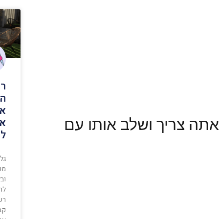
רי
הש
אי
אל
סר אתה צריך ושלב אותו עם
לה
גלה
מעצ
וב
לחג
רשו
קב