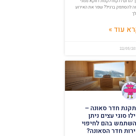
 לגרום ללקוח לקנות דווקא ממני
ה להסתפק ברגיל? שפר את האירוע
ך
א עוד »
22/05/20
קנת חדר סאונה –
לו סוגי עצים ניתן
שתמש בהם לחיפוי
רות חדר הסאונה?