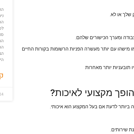
הת
שלך או לא.
ני
הס
לס
סא
בודה ומערך הכישורים שלהם.
הע
הס
מו מישהו עם יותר מעשרה הפניות הרשומות בקורות החיים
הבח
הי
ו תובעניות יותר מאחרות
קר
ופך מקצועי לאיכות?
24
ה ביותר לדעת אם בעל המקצוע הוא איכותי.
ת שירותים.