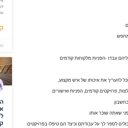
איך
למ
של
.
קר
מחפש.
23
יהם עבדו -הפניות מלקוחות קודמים
כל להעריך את איכותו של איש מקצוע,
ת, פרויקטים קודמים, הפניות ואישורים.
הת
חשבון.
אי
י שאתה שוכר אותו.
לה
קי
לים לספר לך על עבודתם וכיצד הם טיפלו בפרויקטים