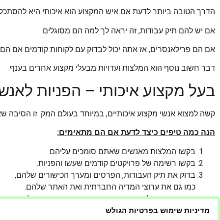
הדרך הטובה ביותר לדעת אם איש המקצוע הוא איכותי היא להסתכל ע
אם יש להם תיק עבודות, זה יראה לך למה הם מסוגלים.
אם הם פרילאנסרים, אז אתה יכול לבדוק עם לקוחות קודמים אם הם
דבר חשוב נוסף הוא המלצות ועדויות מבעלי מקצוע אחרים בענף.
בעל מקצוע איכותי – הפניות לאנש
קשה למצוא אנשי מקצוע איכותיים, במיוחד בעולם המק. זו הסיבה ש
הנה כמה טיפים כיצד לדעת אם הם מתאימים:
בקשו המלצות מאנשים שאתם סומכים עליהם.
בקשו רשימה של פרויקטים קודמים שעשו והפניות.
בדוק את תיק העבודות, הפרסים ומערך הכישורים שלהם,
כמו גם את ערוצי המדיה החברתית ואת האתר שלהם.
הדרך הטובה ביותר לדעת אם איש מקצוע הוא איכותי היא לבקש הפני
מדיניות שימוש בפרטיות הגולש
אם הם לא מוכנים לספק לך הפניות, אז יתכן שהם לא איכותיים.