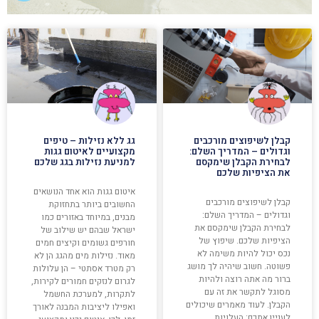
קבלן לשיפוצים מורכבים
גג ללא נזילות – טיפים
וגדולים – המדריך השלם:
מקצועיים לאיטום גגות
לבחירת הקבלן שימקסם
למניעת נזילות בגג שלכם
את הציפיות שלכם
איטום גגות הוא אחד הנושאים
קבלן לשיפוצים מורכבים
החשובים ביותר בתחזוקת
וגדולים – המדריך השלם:
מבנים, במיוחד באזורים כמו
לבחירת הקבלן שימקסם את
ישראל שבהם יש שילוב של
הציפיות שלכם. שיפוץ של
חורפים גשומים וקיצים חמים
נכס יכול להיות משימה לא
מאוד. נזילות מים מהגג הן לא
פשוטה. חשוב שיהיה לך מושג
רק מטרד אסתטי – הן עלולות
ברור מה אתה רוצה ולהיות
לגרום לנזקים חמורים לקירות,
מסוגל לתקשר את זה עם
לתקרות, למערכת החשמל
הקבלן. לעוד מאמרים שיכולים
ואפילו ליציבות המבנה לאורך
לעניין אתכם: העלויות